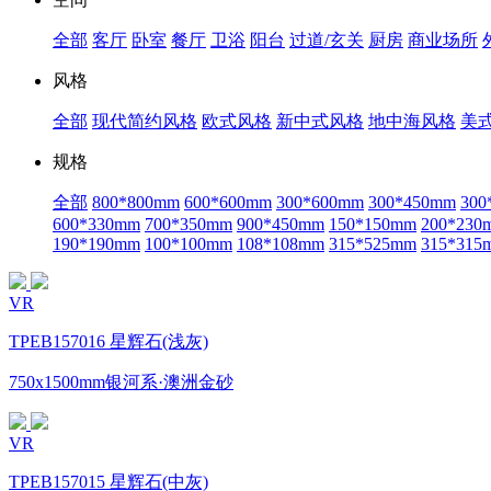
全部
客厅
卧室
餐厅
卫浴
阳台
过道/玄关
厨房
商业场所
风格
全部
现代简约风格
欧式风格
新中式风格
地中海风格
美
规格
全部
800*800mm
600*600mm
300*600mm
300*450mm
300
600*330mm
700*350mm
900*450mm
150*150mm
200*230
190*190mm
100*100mm
108*108mm
315*525mm
315*315
VR
TPEB157016 星辉石(浅灰)
750x1500mm银河系·澳洲金砂
VR
TPEB157015 星辉石(中灰)