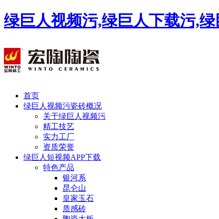
绿巨人视频污,绿巨人下载污,绿
首页
绿巨人视频污瓷砖概况
关于绿巨人视频污
精工技艺
实力工厂
资质荣誉
绿巨人短视频APP下载
特色产品
银河系
昆仑山
皇家玉石
质感砖
陶瓷大板