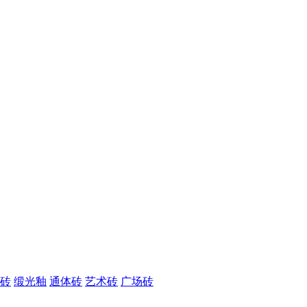
砖
缎光釉
通体砖
艺术砖
广场砖