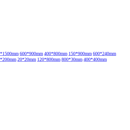
0*1500mm
600*900mm
400*800mm
150*900mm
600*240mm
0*200mm
20*20mm
120*800mm
800*30mm
400*400mm