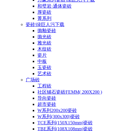
和璧岩·通体瓷砖
厚瓷砖
菁系列
瓷砖\绿巨人污下载
抛釉瓷砖
抛光砖
雅光砖
木纹砖
瓷片
中板
玉瓷砖
艺术砖
广场砖
工程砖
社区铺石瓷砖FEMM( 200X200 )
导向瓷砖
超市瓷砖
W系列200x200瓷砖
W系列(300x300)瓷砖
TCE系列(150X150mm)瓷砖
TBE系列(108X108mm)瓷砖