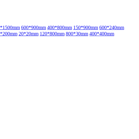
0*1500mm
600*900mm
400*800mm
150*900mm
600*240mm
0*200mm
20*20mm
120*800mm
800*30mm
400*400mm