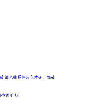
砖
缎光釉
通体砖
艺术砖
广场砖
外立面/广场