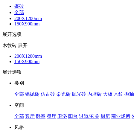
瓷砖
全部
200X1200mm
150X900mm
展开选项
木纹砖
展开
200X1200mm
150X900mm
展开选项
类别
全部
瓷抛砖
仿古砖
柔光砖
抛光砖
内墙砖
大板
木纹
抛釉
空间
全部
客厅
卧室
餐厅
卫浴
阳台
过道/玄关
厨房
商业场所
风格